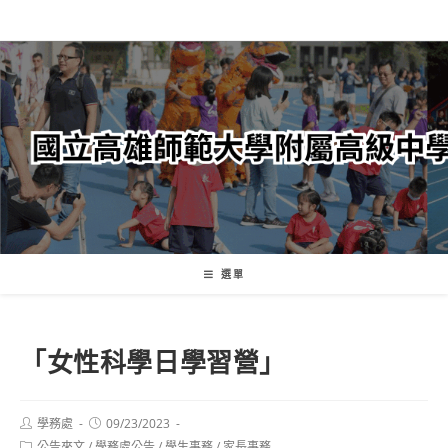
跳
轉
至
主
要
內
容
選單
「女性科學日學習營」
Post
Post
學務處
09/23/2023
author:
published:
Post
公告來文
/
學務處公告
/
學生事務
/
家長事務