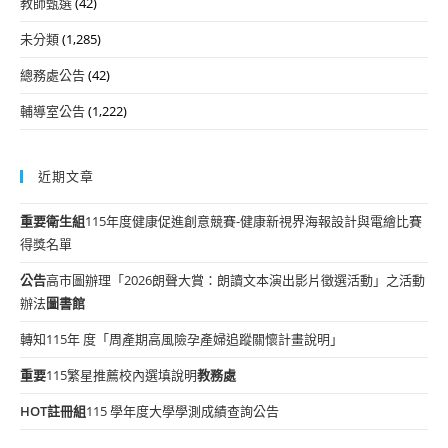
教師甄選
(42)
未分類
(1,285)
總務處公告
(42)
輔導室公告
(1,222)
近期文章
重要
衛生組
115年度健康促進創意競賽-健康新視界海報設計與電繪比賽
得獎名單
公告
高市圖辦理「2026朗聲大賞：朗讀文本演出影片徵選活動」之活動
辦法
圖書館
轉知115年 度「周產期高風險孕產婦追蹤關懷計畫說明」
重要
115繁星推薦校內選填說明
教務處
HOT
註冊組
115 學年度大學學測成績查詢公告