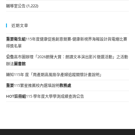
輔導室公告
(1,222)
近期文章
重要
衛生組
115年度健康促進創意競賽-健康新視界海報設計與電繪比賽
得獎名單
公告
高市圖辦理「2026朗聲大賞：朗讀文本演出影片徵選活動」之活動
辦法
圖書館
轉知115年 度「周產期高風險孕產婦追蹤關懷計畫說明」
重要
115繁星推薦校內選填說明
教務處
HOT
註冊組
115 學年度大學學測成績查詢公告