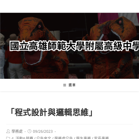
跳
轉
至
主
要
內
容
選單
「程式設計與邏輯思維」
Post
Post
學務處
09/26/2023
author:
published:
Post
4. 活動&競賽
/
公告來文
/
學務處公告
/
學生事務
/
家長事務