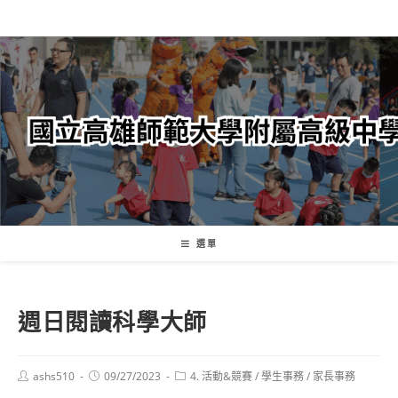
跳
轉
至
主
要
內
容
選單
週日閱讀科學大師
Post
Post
Post
ashs510
09/27/2023
4. 活動&競賽
/
學生事務
/
家長事務
author:
published:
category: