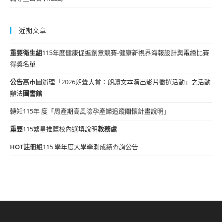
近期文章
重要
衛生組
115年度健康促進創意競賽-健康新視界海報設計與電繪比賽
得獎名單
公告
高市圖辦理「2026朗聲大賞：朗讀文本演出影片徵選活動」之活動
辦法
圖書館
轉知115年 度「周產期高風險孕產婦追蹤關懷計畫說明」
重要
115繁星推薦校內選填說明
教務處
HOT
註冊組
115 學年度大學學測成績查詢公告