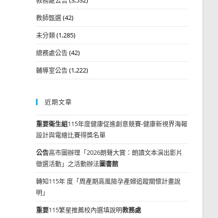
教師甄選
(42)
未分類
(1,285)
總務處公告
(42)
輔導室公告
(1,222)
近期文章
重要
衛生組
115年度健康促進創意競賽-健康新視界海報
設計與電繪比賽得獎名單
公告
高市圖辦理「2026朗聲大賞：朗讀文本演出影片
徵選活動」之活動辦法
圖書館
轉知115年 度「周產期高風險孕產婦追蹤關懷計畫說
明」
重要
115繁星推薦校內選填說明
教務處