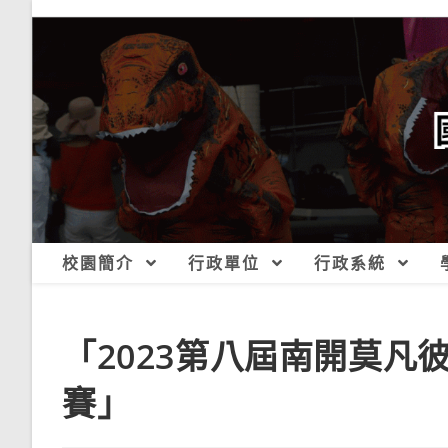
跳
轉
至
主
要
內
容
校園簡介
行政單位
行政系統
「2023第八屆南開莫
賽」