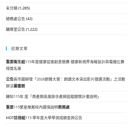
未分類
(1,285)
總務處公告
(42)
輔導室公告
(1,222)
近期文章
重要
衛生組
115年度健康促進創意競賽-健康新視界海報設計與電繪比賽
得獎名單
公告
高市圖辦理「2026朗聲大賞：朗讀文本演出影片徵選活動」之活動
辦法
圖書館
轉知115年 度「周產期高風險孕產婦追蹤關懷計畫說明」
重要
115繁星推薦校內選填說明
教務處
HOT
註冊組
115 學年度大學學測成績查詢公告