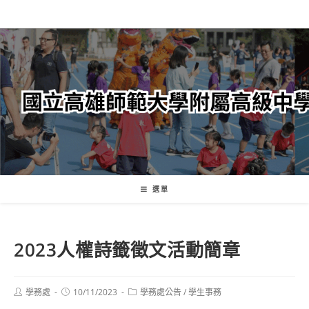
跳
轉
至
主
要
內
容
選單
2023人權詩籤徵文活動簡章
Post
Post
Post
學務處
10/11/2023
學務處公告
/
學生事務
author:
published:
category: