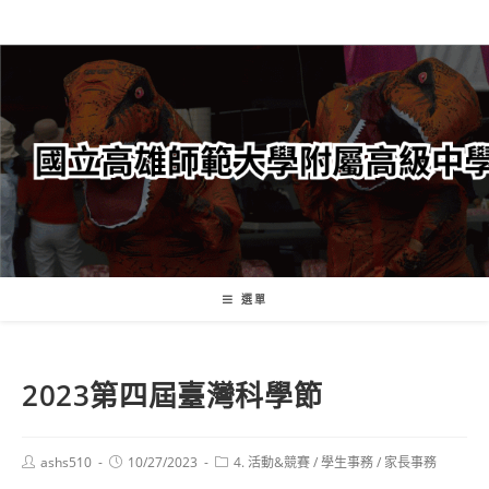
跳
轉
至
主
要
內
容
選單
2023第四屆臺灣科學節
Post
Post
Post
ashs510
10/27/2023
4. 活動&競賽
/
學生事務
/
家長事務
author:
published:
category: