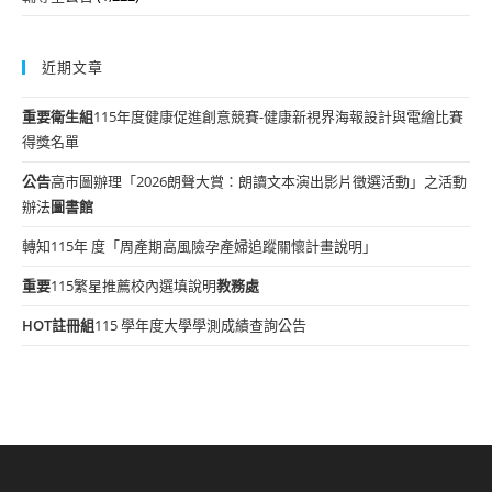
近期文章
重要
衛生組
115年度健康促進創意競賽-健康新視界海報設計與電繪比賽
得獎名單
公告
高市圖辦理「2026朗聲大賞：朗讀文本演出影片徵選活動」之活動
辦法
圖書館
轉知115年 度「周產期高風險孕產婦追蹤關懷計畫說明」
重要
115繁星推薦校內選填說明
教務處
HOT
註冊組
115 學年度大學學測成績查詢公告