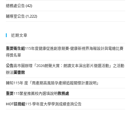
總務處公告
(42)
輔導室公告
(1,222)
近期文章
重要
衛生組
115年度健康促進創意競賽-健康新視界海報設計與電繪比賽
得獎名單
公告
高市圖辦理「2026朗聲大賞：朗讀文本演出影片徵選活動」之活動
辦法
圖書館
轉知115年 度「周產期高風險孕產婦追蹤關懷計畫說明」
重要
115繁星推薦校內選填說明
教務處
HOT
註冊組
115 學年度大學學測成績查詢公告