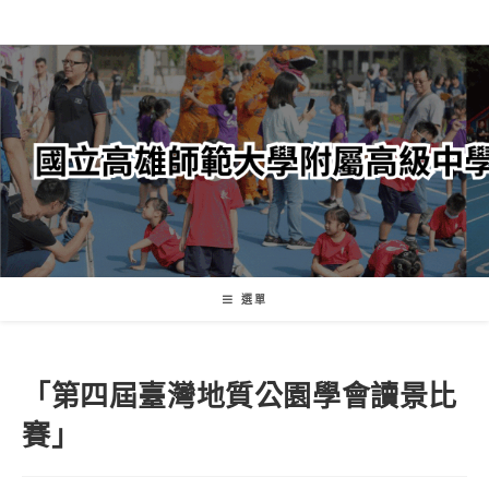
跳
轉
至
主
要
內
容
選單
「第四屆臺灣地質公園學會讀景比
賽」