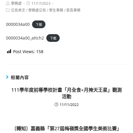
Post
Post
學務處
11/17/2023
author:
published:
Post
公告來文
/
學務處公告
/
學生事務
/
家長事務
category:
0000034a00
下載
0000034a00_attch2
下載
Post Views:
158
相關內容
111學年度前導學校計畫「月全食+月掩天王星」觀測
活動
11/11/2022
〔轉知〕嘉義縣「第27屆梅嶺獎全國學生美術比賽」