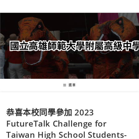
跳
轉
至
主
要
內
容
選單
恭喜本校同學參加 2023
FutureTalk Challenge for
Taiwan High School Students-