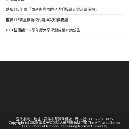
轉知115年 度「周產期高風險孕產婦追蹤關懷計畫說明」
重要
115繁星推薦校內選填說明
教務處
HOT
註冊組
115 學年度大學學測成績查詢公告
登入系統
| 地址：高雄市苓雅區凱旋二路89號 TEL:07-7613875
Copyright (c) 2020 國立高雄師範大學附屬高級中學 The Affiliated Senior
High School of National Kaohsiung Normal University