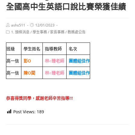
全國高中生英語口說比賽榮獲佳績
Post
Post
ashs511
12/01/2023
author:
published:
Post
1. 頭條消息
/
學生事務
/
家長事務
/
教務處公告
category:
班級
學生姓名
指導教師
名次
高一信
彭O
林○臻老師
團體組佳作
高一信
陳O閎
林○臻老師
團體組佳作
恭喜得獎同學，感謝老師辛苦指導!!!
Post Views:
189