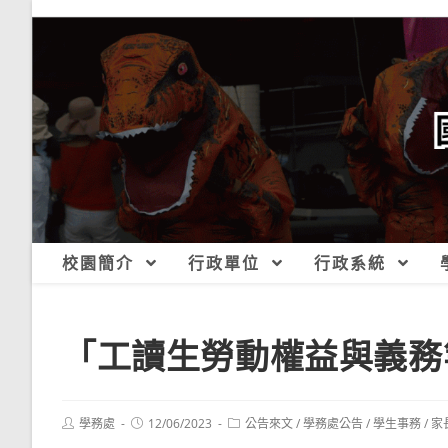
跳
轉
至
主
要
內
容
校園簡介
行政單位
行政系統
「工讀生勞動權益與義務
Post
Post
Post
學務處
12/06/2023
公告來文
/
學務處公告
/
學生事務
/
家
author:
published:
category: