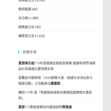
教師甄選
(42)
未分類
(1,285)
總務處公告
(42)
輔導室公告
(1,222)
近期文章
重要
衛生組
115年度健康促進創意競賽-健康新視界海報
設計與電繪比賽得獎名單
公告
高市圖辦理「2026朗聲大賞：朗讀文本演出影片
徵選活動」之活動辦法
圖書館
轉知115年 度「周產期高風險孕產婦追蹤關懷計畫說
明」
重要
115繁星推薦校內選填說明
教務處