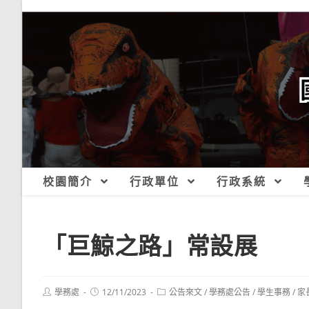
跳
轉
至
主
要
內
容
校園簡介
行政單位
行政系統
「巨鯨之路」常設展
Post
Post
Post
學務處
12/11/2023
公告來文
/
學務處公告
/
學生事務
/
家
author:
published:
category: