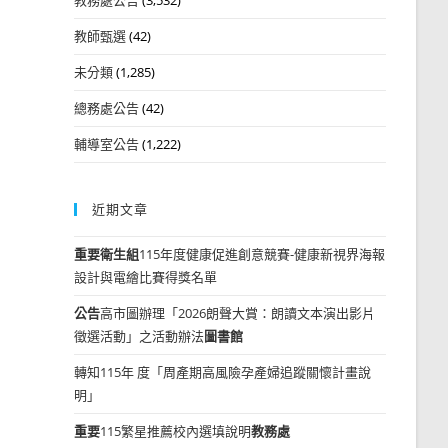
教師甄選
(42)
未分類
(1,285)
總務處公告
(42)
輔導室公告
(1,222)
近期文章
重要
衛生組
115年度健康促進創意競賽-健康新視界海報
設計與電繪比賽得獎名單
公告
高市圖辦理「2026朗聲大賞：朗讀文本演出影片
徵選活動」之活動辦法
圖書館
轉知115年 度「周產期高風險孕產婦追蹤關懷計畫說
明」
重要
115繁星推薦校內選填說明
教務處