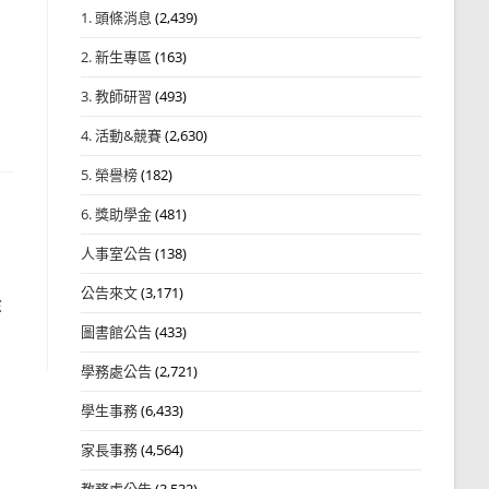
1. 頭條消息
(2,439)
2. 新生專區
(163)
3. 教師研習
(493)
4. 活動&競賽
(2,630)
5. 榮譽榜
(182)
6. 獎助學金
(481)
人事室公告
(138)
公告來文
(3,171)
從
圖書館公告
(433)
學務處公告
(2,721)
學生事務
(6,433)
家長事務
(4,564)
教務處公告
(3,532)