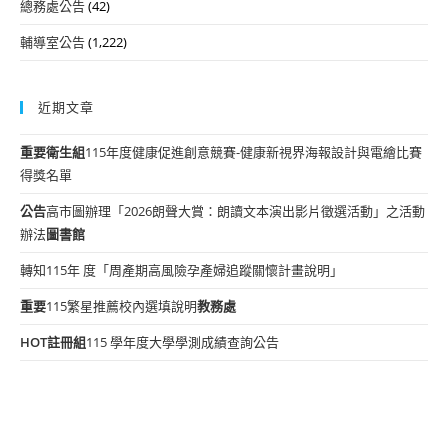
總務處公告
(42)
輔導室公告
(1,222)
近期文章
重要
衛生組
115年度健康促進創意競賽-健康新視界海報設計與電繪比賽
得獎名單
公告
高市圖辦理「2026朗聲大賞：朗讀文本演出影片徵選活動」之活動
辦法
圖書館
轉知115年 度「周產期高風險孕產婦追蹤關懷計畫說明」
重要
115繁星推薦校內選填說明
教務處
HOT
註冊組
115 學年度大學學測成績查詢公告