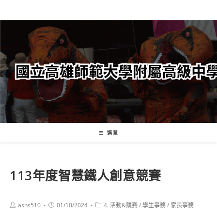
跳
轉
至
主
要
內
容
選單
113年度智慧鐵人創意競賽
Post
Post
Post
ashs510
01/10/2024
4. 活動&競賽
/
學生事務
/
家長事務
author:
published:
category: