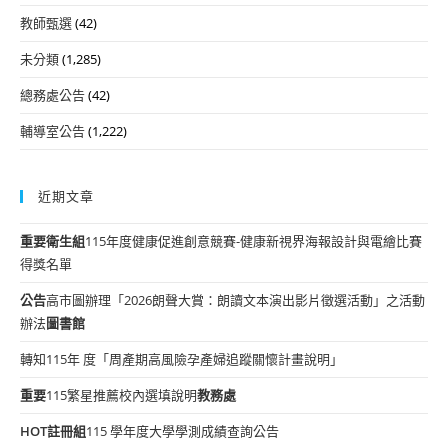
教師甄選
(42)
未分類
(1,285)
總務處公告
(42)
輔導室公告
(1,222)
近期文章
重要
衛生組
115年度健康促進創意競賽-健康新視界海報設計與電繪比賽
得獎名單
公告
高市圖辦理「2026朗聲大賞：朗讀文本演出影片徵選活動」之活動
辦法
圖書館
轉知115年 度「周產期高風險孕產婦追蹤關懷計畫說明」
重要
115繁星推薦校內選填說明
教務處
HOT
註冊組
115 學年度大學學測成績查詢公告