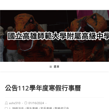
跳
轉
至
主
要
內
容
選單
公告112學年度寒假行事曆
Post
Post
ashs510
01/16/2024
author:
published:
Post
1. 頭條消息
/
學生事務
/
家長事務
/
教務處公告