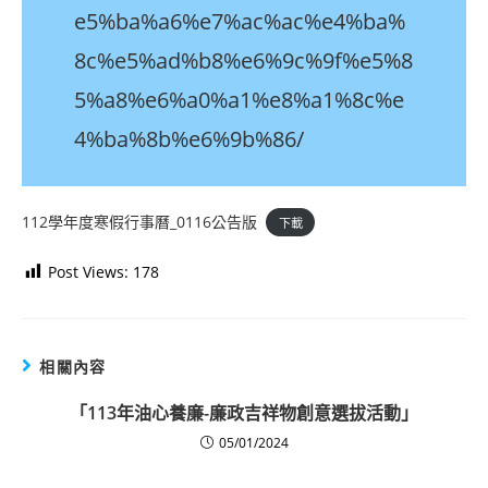
e5%ba%a6%e7%ac%ac%e4%ba%
8c%e5%ad%b8%e6%9c%9f%e5%8
5%a8%e6%a0%a1%e8%a1%8c%e
4%ba%8b%e6%9b%86/
112學年度寒假行事曆_0116公告版
下載
Post Views:
178
相關內容
「113年油心養廉-廉政吉祥物創意選拔活動」
05/01/2024