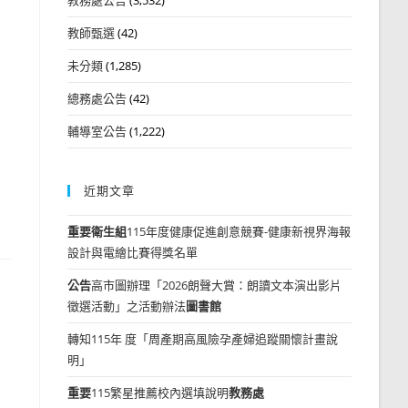
教師甄選
(42)
未分類
(1,285)
總務處公告
(42)
輔導室公告
(1,222)
近期文章
重要
衛生組
115年度健康促進創意競賽-健康新視界海報
設計與電繪比賽得獎名單
公告
高市圖辦理「2026朗聲大賞：朗讀文本演出影片
徵選活動」之活動辦法
圖書館
轉知115年 度「周產期高風險孕產婦追蹤關懷計畫說
明」
重要
115繁星推薦校內選填說明
教務處