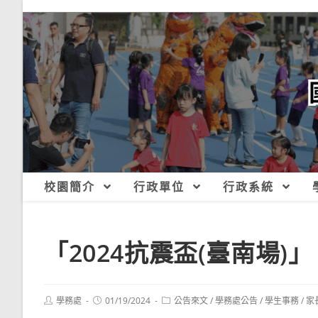
跳
轉
至
主
要
內
容
校園簡介
行政單位
行政系統
「2024抗震盃(臺南場)」
Post
Post
Post
學務處
01/19/2024
公告來文
/
學務處公告
/
學生事務
/
家
author:
published:
category: