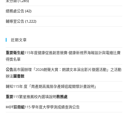
未分類
(1,285)
總務處公告
(42)
輔導室公告
(1,222)
近期文章
重要
衛生組
115年度健康促進創意競賽-健康新視界海報設計與電繪比賽
得獎名單
公告
高市圖辦理「2026朗聲大賞：朗讀文本演出影片徵選活動」之活動
辦法
圖書館
轉知115年 度「周產期高風險孕產婦追蹤關懷計畫說明」
重要
115繁星推薦校內選填說明
教務處
HOT
註冊組
115 學年度大學學測成績查詢公告