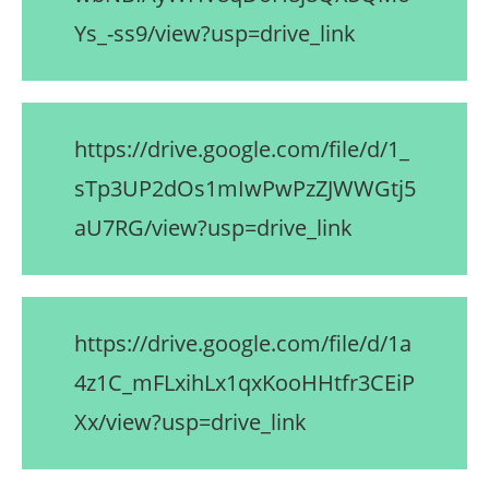
Ys_-ss9/view?usp=drive_link
https://drive.google.com/file/d/1_
sTp3UP2dOs1mIwPwPzZJWWGtj5
aU7RG/view?usp=drive_link
https://drive.google.com/file/d/1a
4z1C_mFLxihLx1qxKooHHtfr3CEiP
Xx/view?usp=drive_link