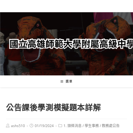
跳
轉
至
主
要
內
容
選單
公告課後學測模擬題本詳解
Post
Post
Post
ashs510
01/19/2024
1. 頭條消息
/
學生事務
/
教務處公告
author:
published:
category: