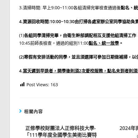
3.清掃時間: 早上9:00~11:00各組清掃完畢檢查通過後
點名、統
4.
資源回收時間
:10:00~10:30
由打掃各處室辦公室同學協助負
(1)
各組同學清掃完畢，由衛生幹部調配相互支援他組清掃工作
10:45前師長檢查，通過的組別11:00
點名、統一放學
。
(2)
寒假
有安排活動的同學，並且須選擇可參加日期做補掃，以
4.
當天遲到早退者，開學後則須2次愛校服務，點名未到者則須
Post Views:
163
相關內容
正修學校財團法人正修科技大學-
2024
「111學年度全國學生美術比賽特