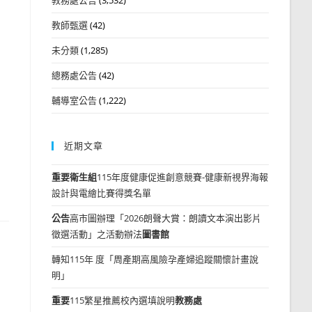
教師甄選
(42)
未分類
(1,285)
總務處公告
(42)
輔導室公告
(1,222)
近期文章
重要
衛生組
115年度健康促進創意競賽-健康新視界海報
設計與電繪比賽得獎名單
公告
高市圖辦理「2026朗聲大賞：朗讀文本演出影片
徵選活動」之活動辦法
圖書館
轉知115年 度「周產期高風險孕產婦追蹤關懷計畫說
明」
重要
115繁星推薦校內選填說明
教務處