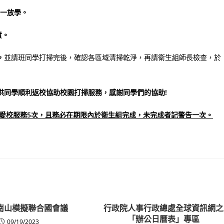
一放學
。
責。
，
並請班同學打掃完後，確認各區域清掃乾淨，再請衛生組師長檢查，於
供同學順利返校協助校園打掃服務，感謝同學們的協助
!
愛校服務5次，且務必在期限內於衛生組完成，未完成者記警告一次。
年南山模擬聯合國會議
行政院人事行政總處全球資訊網之
「辦公日曆表」專區
09/19/2023