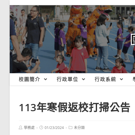
跳
轉
至
主
要
內
容
校園簡介
行政單位
行政系統
113年寒假返校打掃公告
Post
Post
Post
學務處
01/23/2024
未分類
author:
published:
category: