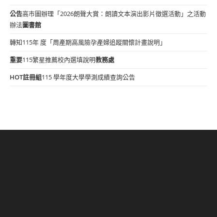
公告
高市圖辦理「2026朗聲大賞：朗讀文本演出影片徵選活動」之活動
辦法
圖書館
轉知115年 度「周產期高風險孕產婦追蹤關懷計畫說明」
重要
115繁星推薦校內選填說明
教務處
HOT
註冊組
115 學年度大學學測成績查詢公告