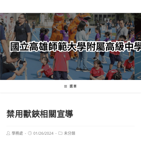
跳
轉
至
主
要
內
容
選單
禁用獸鋏相關宣導
Post
Post
Post
學務處
01/26/2024
未分類
author:
published:
category: