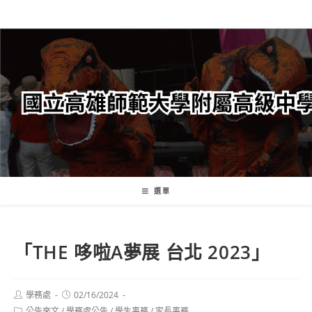
跳
轉
至
主
要
內
容
選單
「THE 哆啦A夢展 台北 2023」
Post
Post
學務處
02/16/2024
author:
published:
Post
公告來文
/
學務處公告
/
學生事務
/
家長事務