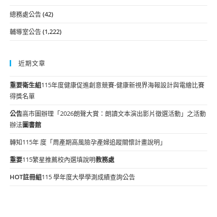
總務處公告
(42)
輔導室公告
(1,222)
近期文章
重要
衛生組
115年度健康促進創意競賽-健康新視界海報設計與電繪比賽
得獎名單
公告
高市圖辦理「2026朗聲大賞：朗讀文本演出影片徵選活動」之活動
辦法
圖書館
轉知115年 度「周產期高風險孕產婦追蹤關懷計畫說明」
重要
115繁星推薦校內選填說明
教務處
HOT
註冊組
115 學年度大學學測成績查詢公告