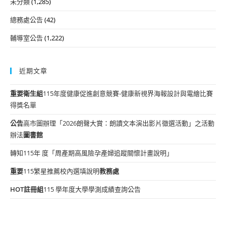
未分類
(1,285)
總務處公告
(42)
輔導室公告
(1,222)
近期文章
重要
衛生組
115年度健康促進創意競賽-健康新視界海報設計與電繪比賽
得獎名單
公告
高市圖辦理「2026朗聲大賞：朗讀文本演出影片徵選活動」之活動
辦法
圖書館
轉知115年 度「周產期高風險孕產婦追蹤關懷計畫說明」
重要
115繁星推薦校內選填說明
教務處
HOT
註冊組
115 學年度大學學測成績查詢公告