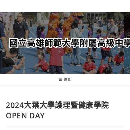
跳
轉
至
主
要
內
容
選單
2024大葉大學護理暨健康學院
OPEN DAY