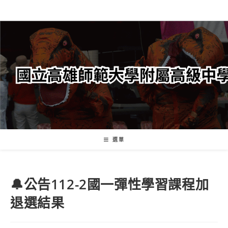
跳
轉
至
主
要
內
容
選單
🔔公告112-2國一彈性學習課程加
退選結果