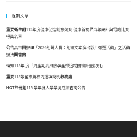
近期文章
重要
衛生組
115年度健康促進創意競賽-健康新視界海報設計與電繪比賽
得獎名單
公告
高市圖辦理「2026朗聲大賞：朗讀文本演出影片徵選活動」之活動
辦法
圖書館
轉知115年 度「周產期高風險孕產婦追蹤關懷計畫說明」
重要
115繁星推薦校內選填說明
教務處
HOT
註冊組
115 學年度大學學測成績查詢公告