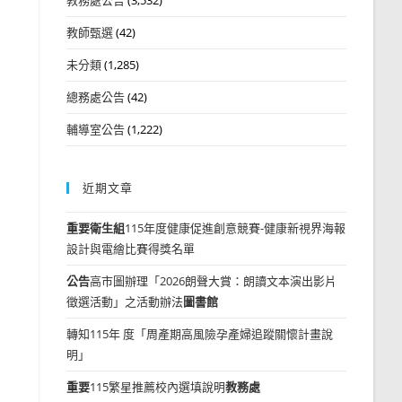
教師甄選
(42)
未分類
(1,285)
總務處公告
(42)
輔導室公告
(1,222)
近期文章
重要
衛生組
115年度健康促進創意競賽-健康新視界海報
設計與電繪比賽得獎名單
公告
高市圖辦理「2026朗聲大賞：朗讀文本演出影片
徵選活動」之活動辦法
圖書館
轉知115年 度「周產期高風險孕產婦追蹤關懷計畫說
明」
重要
115繁星推薦校內選填說明
教務處