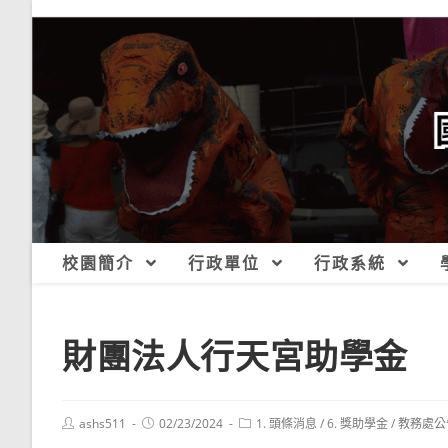
跳
轉
至
主
要
內
容
校園簡介
行政單位
行政系統
財團法人行天宮助學金
Post
Post
Post
ashs511
02/23/2024
1. 頭條消息
/
6. 獎助學金
/
教務處公
author:
published:
category: