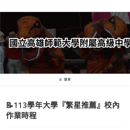
跳
轉
至
主
要
內
容
選單
📝113學年大學『繁星推薦』校內
作業時程