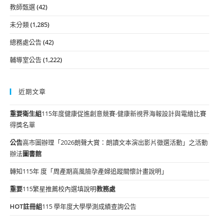
教師甄選
(42)
未分類
(1,285)
總務處公告
(42)
輔導室公告
(1,222)
近期文章
重要
衛生組
115年度健康促進創意競賽-健康新視界海報設計與電繪比賽
得獎名單
公告
高市圖辦理「2026朗聲大賞：朗讀文本演出影片徵選活動」之活動
辦法
圖書館
轉知115年 度「周產期高風險孕產婦追蹤關懷計畫說明」
重要
115繁星推薦校內選填說明
教務處
HOT
註冊組
115 學年度大學學測成績查詢公告