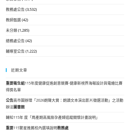
教務處公告
(3,532)
教師甄選
(42)
未分類
(1,285)
總務處公告
(42)
輔導室公告
(1,222)
近期文章
重要
衛生組
115年度健康促進創意競賽-健康新視界海報設計與電繪比賽
得獎名單
公告
高市圖辦理「2026朗聲大賞：朗讀文本演出影片徵選活動」之活動
辦法
圖書館
轉知115年 度「周產期高風險孕產婦追蹤關懷計畫說明」
重要
115繁星推薦校內選填說明
教務處