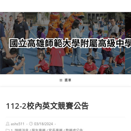
跳
轉
至
主
要
內
容
選單
112-2校內英文競賽公告
Post
Post
ashs511
03/18/2024
author:
published:
Post
1. 頭條消息
/
學生事務
/
家長事務
/
教務處公告