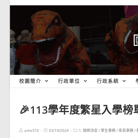
跳
轉
至
主
要
內
容
校園簡介
行政單位
行政系統
🎉113學年度繁星入學榜
Post
Post
Post
ashs510
03/19/2024
1. 頭條消息
/
學生事務
/
家長事務
/
author:
published:
category: