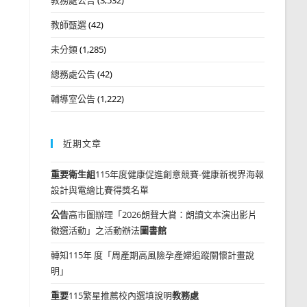
教師甄選
(42)
未分類
(1,285)
總務處公告
(42)
輔導室公告
(1,222)
近期文章
重要
衛生組
115年度健康促進創意競賽-健康新視界海報
設計與電繪比賽得獎名單
公告
高市圖辦理「2026朗聲大賞：朗讀文本演出影片
徵選活動」之活動辦法
圖書館
轉知115年 度「周產期高風險孕產婦追蹤關懷計畫說
明」
重要
115繁星推薦校內選填說明
教務處