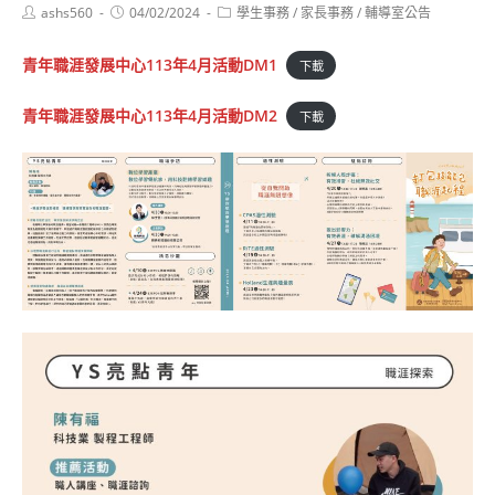
Post
Post
Post
ashs560
04/02/2024
學生事務
/
家長事務
/
輔導室公告
author:
published:
category:
青年職涯發展中心113年4月活動DM1
下載
青年職涯發展中心113年4月活動DM2
下載