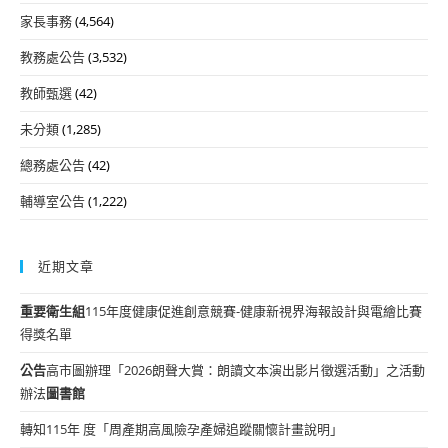
家長事務
(4,564)
教務處公告
(3,532)
教師甄選
(42)
未分類
(1,285)
總務處公告
(42)
輔導室公告
(1,222)
近期文章
重要
衛生組
115年度健康促進創意競賽-健康新視界海報設計與電繪比賽
得獎名單
公告
高市圖辦理「2026朗聲大賞：朗讀文本演出影片徵選活動」之活動
辦法
圖書館
轉知115年 度「周產期高風險孕產婦追蹤關懷計畫說明」