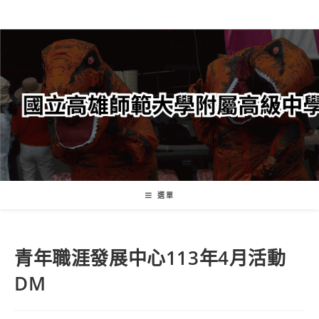
跳
轉
至
主
要
內
容
選單
青年職涯發展中心113年4月活動
DM