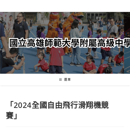
跳
轉
至
主
要
內
容
選單
「2024全國自由飛行滑翔機競
賽」