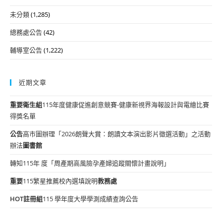
未分類
(1,285)
總務處公告
(42)
輔導室公告
(1,222)
近期文章
重要
衛生組
115年度健康促進創意競賽-健康新視界海報設計與電繪比賽
得獎名單
公告
高市圖辦理「2026朗聲大賞：朗讀文本演出影片徵選活動」之活動
辦法
圖書館
轉知115年 度「周產期高風險孕產婦追蹤關懷計畫說明」
重要
115繁星推薦校內選填說明
教務處
HOT
註冊組
115 學年度大學學測成績查詢公告