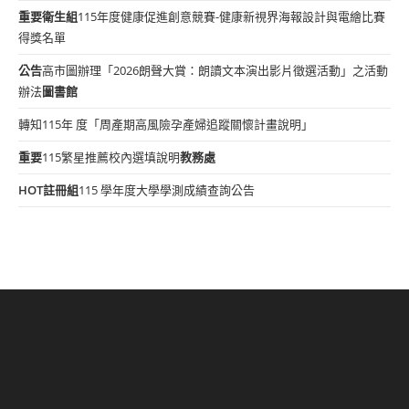
重要
衛生組
115年度健康促進創意競賽-健康新視界海報設計與電繪比賽
得獎名單
公告
高市圖辦理「2026朗聲大賞：朗讀文本演出影片徵選活動」之活動
辦法
圖書館
轉知115年 度「周產期高風險孕產婦追蹤關懷計畫說明」
重要
115繁星推薦校內選填說明
教務處
HOT
註冊組
115 學年度大學學測成績查詢公告