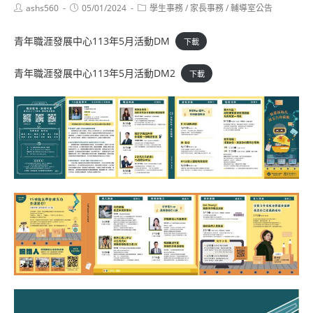
Post
Post
Post
ashs560
05/01/2024
學生事務
/
家長事務
/
輔導室公告
author:
published:
category:
青年職涯發展中心113年5月活動DM
下載
青年職涯發展中心113年5月活動DM2
下載