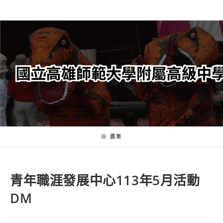
跳
轉
至
主
要
內
容
選單
青年職涯發展中心113年5月活動
DM