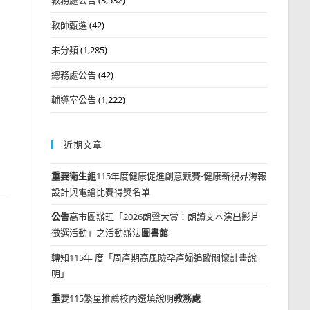
教師甄選
(42)
未分類
(1,285)
總務處公告
(42)
輔導室公告
(1,222)
近期文章
重要
衛生組
115年度健康促進創意競賽-健康新視界海報
設計與電繪比賽得獎名單
公告
高市圖辦理「2026朗聲大賞：朗讀文本演出影片
徵選活動」之活動辦法
圖書館
轉知115年 度「周產期高風險孕產婦追蹤關懷計畫說
明」
重要
115繁星推薦校內選填說明
教務處