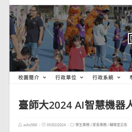
跳
轉
至
主
要
內
容
校園簡介
行政單位
行政系統
臺師大2024 AI智慧機
Post
Post
Post
ashs560
05/02/2024
學生事務
/
家長事務
/
輔導室公告
author:
published:
category: