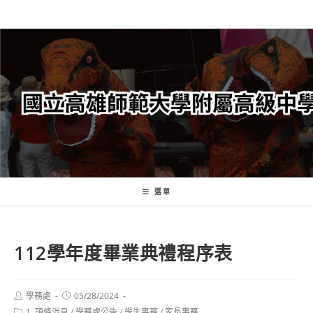
跳
轉
至
主
要
內
容
選單
112學年度畢業典禮程序表
Post
Post
學務處
05/28/2024
author:
published:
Post
1. 頭條消息
/
學務處公告
/
學生事務
/
家長事務