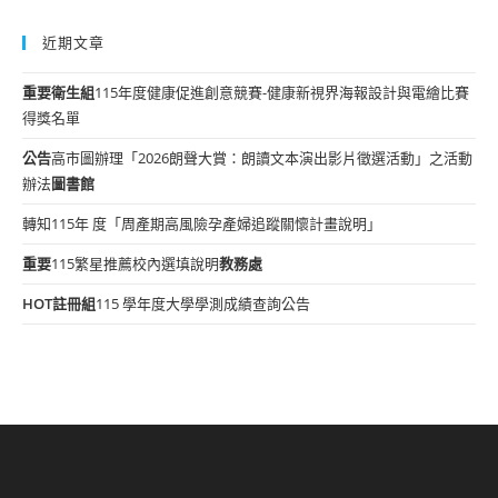
近期文章
重要
衛生組
115年度健康促進創意競賽-健康新視界海報設計與電繪比賽
得獎名單
公告
高市圖辦理「2026朗聲大賞：朗讀文本演出影片徵選活動」之活動
辦法
圖書館
轉知115年 度「周產期高風險孕產婦追蹤關懷計畫說明」
重要
115繁星推薦校內選填說明
教務處
HOT
註冊組
115 學年度大學學測成績查詢公告