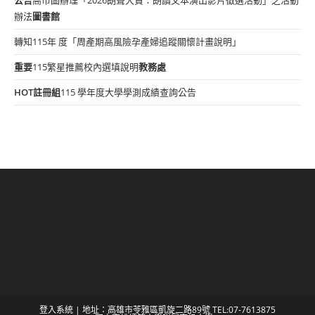
辦法
圖書館
轉知115年 度「周產期高風險孕產婦追蹤關懷計畫說明」
重要
115繁星推薦校內選填說明
教務處
HOT
註冊組
115 學年度大學學測成績查詢公告
登入系統
| 地址：高雄市苓雅區凱旋二路89號 TEL:07-7613875