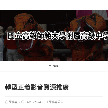
跳
轉
至
主
要
內
容
選單
轉型正義影音資源推廣
Post
Post
Post
學務處
06/13/2024
學務處公告
author:
published:
category: