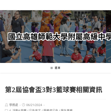
跳
轉
至
主
要
內
容
選單
第2屆協會盃3對3籃球賽相關資訊
Post
Post
學務處
06/21/2024
author:
published:
Post
4. 活動&競賽
/
公告來文
/
學務處公告
/
學生事務