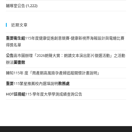
輔導室公告
(1,222)
近期文章
重要
衛生組
115年度健康促進創意競賽-健康新視界海報設計與電繪比賽
得獎名單
公告
高市圖辦理「2026朗聲大賞：朗讀文本演出影片徵選活動」之活動
辦法
圖書館
轉知115年 度「周產期高風險孕產婦追蹤關懷計畫說明」
重要
115繁星推薦校內選填說明
教務處
HOT
註冊組
115 學年度大學學測成績查詢公告