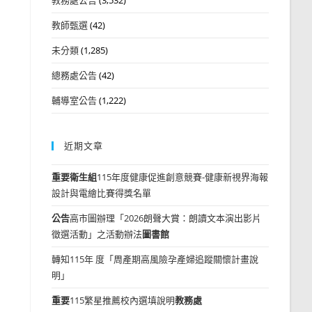
教師甄選
(42)
未分類
(1,285)
總務處公告
(42)
輔導室公告
(1,222)
近期文章
重要
衛生組
115年度健康促進創意競賽-健康新視界海報
設計與電繪比賽得獎名單
公告
高市圖辦理「2026朗聲大賞：朗讀文本演出影片
徵選活動」之活動辦法
圖書館
轉知115年 度「周產期高風險孕產婦追蹤關懷計畫說
明」
重要
115繁星推薦校內選填說明
教務處