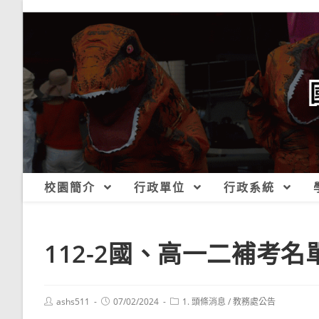
跳
轉
至
主
要
內
容
校園簡介
行政單位
行政系統
112-2國、高一二補考名
Post
Post
Post
ashs511
07/02/2024
1. 頭條消息
/
教務處公告
author:
published:
category: