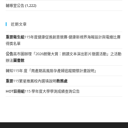
輔導室公告
(1,222)
近期文章
重要
衛生組
115年度健康促進創意競賽-健康新視界海報設計與電繪比賽
得獎名單
公告
高市圖辦理「2026朗聲大賞：朗讀文本演出影片徵選活動」之活動
辦法
圖書館
轉知115年 度「周產期高風險孕產婦追蹤關懷計畫說明」
重要
115繁星推薦校內選填說明
教務處
HOT
註冊組
115 學年度大學學測成績查詢公告