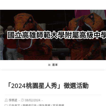
跳
轉
至
主
要
內
容
選單
「2024桃園星人秀」徵選活動
Post
Post
學務處
08/02/2024
author:
published:
Post
公告來文
/
學務處公告
/
學生事務
/
家長事務