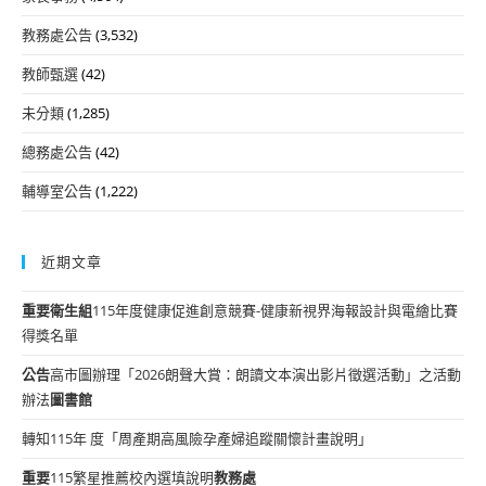
教務處公告
(3,532)
教師甄選
(42)
未分類
(1,285)
總務處公告
(42)
輔導室公告
(1,222)
近期文章
重要
衛生組
115年度健康促進創意競賽-健康新視界海報設計與電繪比賽
得獎名單
公告
高市圖辦理「2026朗聲大賞：朗讀文本演出影片徵選活動」之活動
辦法
圖書館
轉知115年 度「周產期高風險孕產婦追蹤關懷計畫說明」
重要
115繁星推薦校內選填說明
教務處