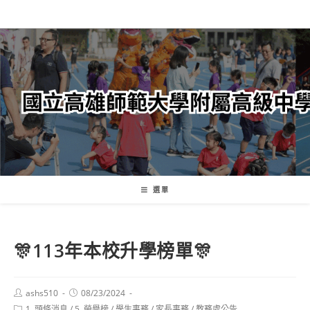
跳
轉
至
主
要
內
容
選單
🎊113年本校升學榜單🎊
Post
Post
ashs510
08/23/2024
author:
published:
Post
1. 頭條消息
/
5. 榮譽榜
/
學生事務
/
家長事務
/
教務處公告