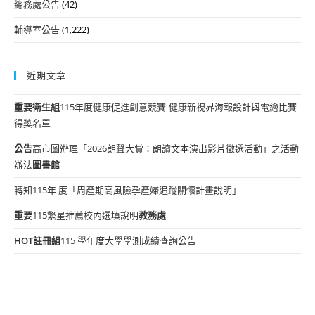
總務處公告
(42)
輔導室公告
(1,222)
近期文章
重要
衛生組
115年度健康促進創意競賽-健康新視界海報設計與電繪比賽
得獎名單
公告
高市圖辦理「2026朗聲大賞：朗讀文本演出影片徵選活動」之活動
辦法
圖書館
轉知115年 度「周產期高風險孕產婦追蹤關懷計畫說明」
重要
115繁星推薦校內選填說明
教務處
HOT
註冊組
115 學年度大學學測成績查詢公告