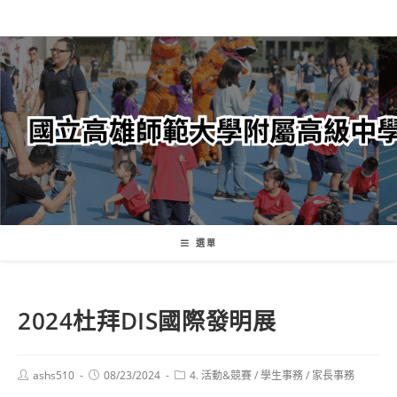
跳
轉
至
主
要
內
容
選單
2024杜拜DIS國際發明展
Post
Post
Post
ashs510
08/23/2024
4. 活動&競賽
/
學生事務
/
家長事務
author:
published:
category: