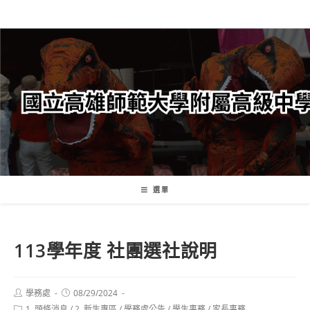
跳
轉
至
主
要
內
容
選單
113學年度 社團選社說明
Post
Post
學務處
08/29/2024
author:
published:
Post
1. 頭條消息
/
2. 新生專區
/
學務處公告
/
學生事務
/
家長事務