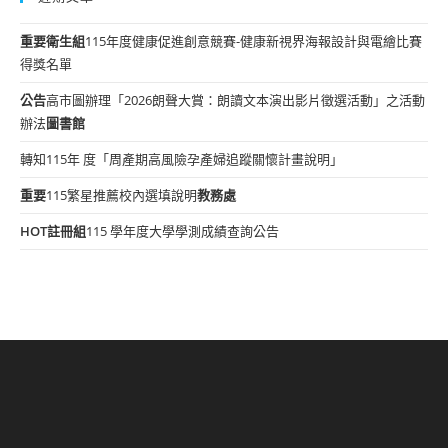
重要
衛生組
115年度健康促進創意競賽-健康新視界海報設計與電繪比賽
得獎名單
公告
高市圖辦理「2026朗聲大賞：朗讀文本演出影片徵選活動」之活動
辦法
圖書館
轉知115年 度「周產期高風險孕產婦追蹤關懷計畫說明」
重要
115繁星推薦校內選填說明
教務處
HOT
註冊組
115 學年度大學學測成績查詢公告