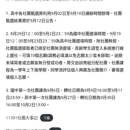
category:
1. 高中各社團甄選將利用9月02日至9月10日課餘時間辦理，社團
甄選結果將於9月12日公告。
2. 8月29日12：00至9月2日23：59為國中社團選填時間，9月19
日12：00至9月23日23：59為高中社團選填時間，除社團幹部、
社團甄選錄取者已綁定社團無須選填，其餘學生請登入系統進行線
上選社，可填10個志願(請務必填滿以免志願太少皆未錄取)。逾期
未填寫者或志願皆無分發成功者，將交由訓育組分配社團。社團課
程為一學年上下兩學期，同學須評估個人興趣及社團簡介，審慎選
填個人志願。
3. 國中第一次社團課為9月6日，轉社日期為9月9日16:00至9月11
日23:59。高中第一次社團課為9月27日，轉社日期為9月30日
16:00至10月2日13:00。
11301社團大事記
下載