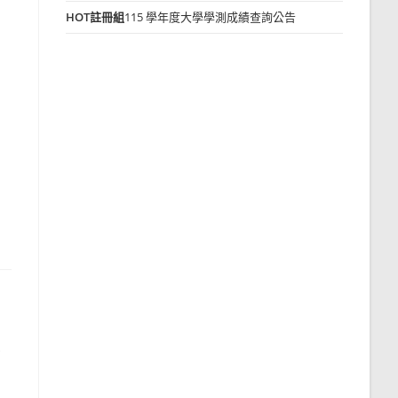
HOT
註冊組
115 學年度大學學測成績查詢公告
等