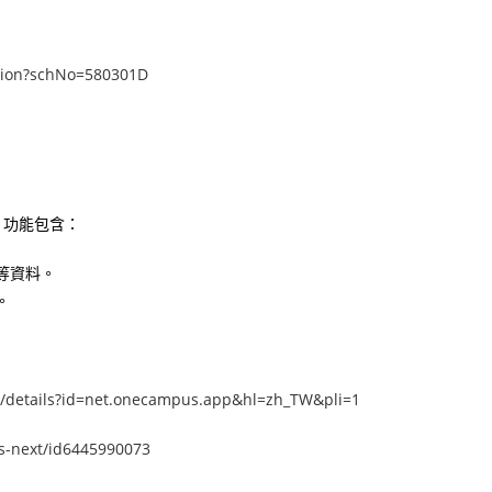
ction?schNo=580301D
，功能包含：
等資料。
。
ps/details?id=net.onecampus.app&hl=zh_TW&pli=1
s-next/id6445990073