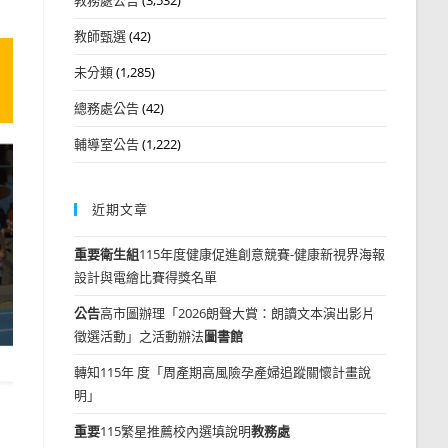
教師甄選
(42)
未分類
(1,285)
總務處公告
(42)
輔導室公告
(1,222)
近期文章
重要
衛生組
115年度健康促進創意競賽-健康新視界海報
設計與電繪比賽得獎名單
公告
高市圖辦理「2026朗聲大賞：朗讀文本演出影片
徵選活動」之活動辦法
圖書館
轉知115年 度「周產期高風險孕產婦追蹤關懷計畫說
明」
重要
115繁星推薦校內選填說明
教務處