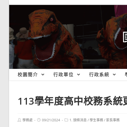
跳
轉
至
主
要
內
容
校園簡介
行政單位
行政系統
113學年度高中校務系統
Post
Post
Post
學務處
09/21/2024
1. 頭條消息
/
學生事務
/
家長事務
author:
published:
category: