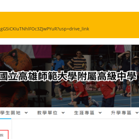
：
fMgG5iCKIuTNhlFOc3ZJwPYuR?usp=drive_link