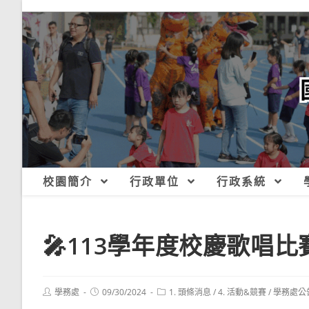
跳
轉
至
主
要
內
容
校園簡介
行政單位
行政系統
🎤113學年度校慶歌唱比
Post
Post
Post
學務處
09/30/2024
1. 頭條消息
/
4. 活動&競賽
/
學務處公
author:
published:
category: