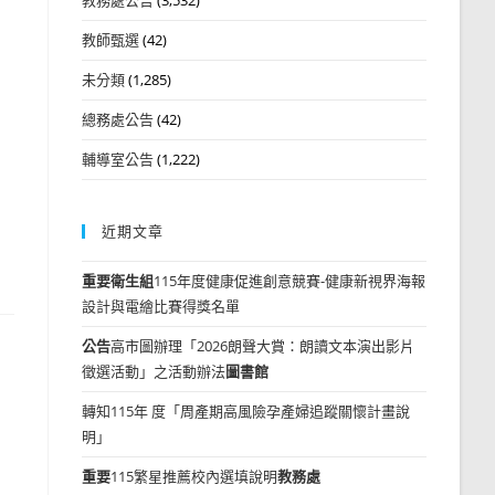
教師甄選
(42)
未分類
(1,285)
總務處公告
(42)
輔導室公告
(1,222)
近期文章
重要
衛生組
115年度健康促進創意競賽-健康新視界海報
設計與電繪比賽得獎名單
公告
高市圖辦理「2026朗聲大賞：朗讀文本演出影片
徵選活動」之活動辦法
圖書館
轉知115年 度「周產期高風險孕產婦追蹤關懷計畫說
明」
重要
115繁星推薦校內選填說明
教務處