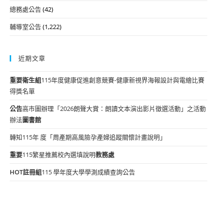
總務處公告
(42)
輔導室公告
(1,222)
近期文章
重要
衛生組
115年度健康促進創意競賽-健康新視界海報設計與電繪比賽
得獎名單
公告
高市圖辦理「2026朗聲大賞：朗讀文本演出影片徵選活動」之活動
辦法
圖書館
轉知115年 度「周產期高風險孕產婦追蹤關懷計畫說明」
重要
115繁星推薦校內選填說明
教務處
HOT
註冊組
115 學年度大學學測成績查詢公告