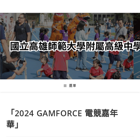
跳
轉
至
主
要
內
容
選單
「2024 GAMFORCE 電競嘉年
華」