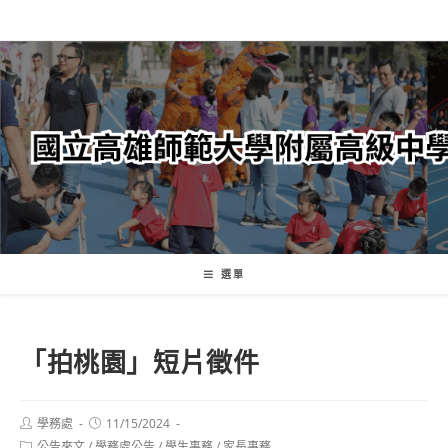
跳
轉
至
主
要
內
容
選單
「拍桃園」短片徵件
Post
Post
學務處
11/15/2024
author:
published:
Post
公告來文
/
學務處公告
/
學生事務
/
家長事務