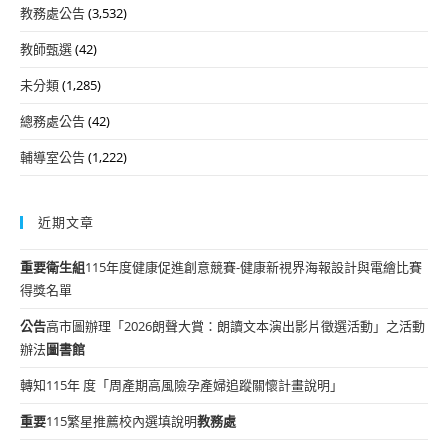
教務處公告
(3,532)
教師甄選
(42)
未分類
(1,285)
總務處公告
(42)
輔導室公告
(1,222)
近期文章
重要
衛生組
115年度健康促進創意競賽-健康新視界海報設計與電繪比賽
得獎名單
公告
高市圖辦理「2026朗聲大賞：朗讀文本演出影片徵選活動」之活動
辦法
圖書館
轉知115年 度「周產期高風險孕產婦追蹤關懷計畫說明」
重要
115繁星推薦校內選填說明
教務處