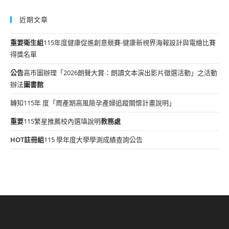
近期文章
重要
衛生組
115年度健康促進創意競賽-健康新視界海報設計與電繪比賽
得獎名單
公告
高市圖辦理「2026朗聲大賞：朗讀文本演出影片徵選活動」之活動
辦法
圖書館
轉知115年 度「周產期高風險孕產婦追蹤關懷計畫說明」
重要
115繁星推薦校內選填說明
教務處
HOT
註冊組
115 學年度大學學測成績查詢公告