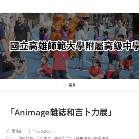
跳
轉
至
主
要
內
容
選單
「Animage雜誌和吉卜力展」
Post
Post
學務處
11/26/2024
author:
published:
Post
4. 活動&競賽
/
公告來文
/
學務處公告
/
學生事務
/
家長事務