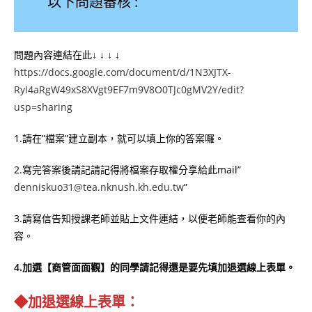
以下問題審核 :
問題內容連結在此↓ ↓ ↓ ↓
https://docs.google.com/document/d/1N3XJTX-
RyI4aRgW49xS8XVgt9EF7m9V8O0TJc0gMV2Y/edit?
usp=sharing
1.請在”檔案”建立副本，就可以填上你的答案囉。
2.寫完答案後請記請記得將檔案存取權分享給此mail”
denniskuo31@tea.nknush.kh.edu.tw
”
3.請寫信告知授課老師並貼上文件連結，以便老師能查看你的內
容。
4.加選【商管面面觀】的同學請記得還是要先填加退選線上表單。
◆加退選線上表單：