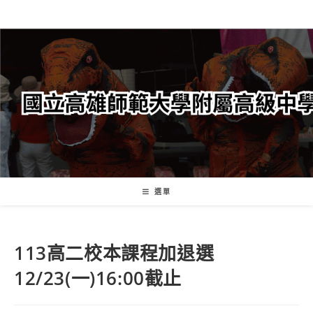
跳
轉
至
主
要
內
容
選單
113高二校本課程加退選
12/23(一)16:00截止