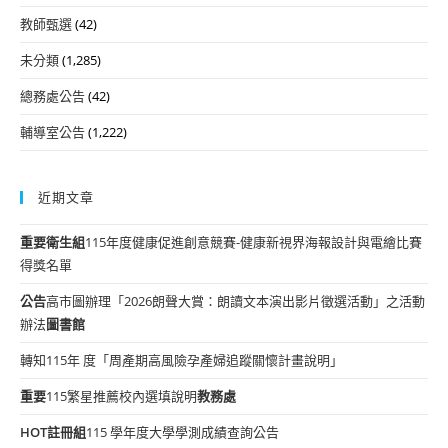
教師甄選
(42)
未分類
(1,285)
總務處公告
(42)
輔導室公告
(1,222)
近期文章
重要
衛生組
115年度健康促進創意競賽-健康新視界海報設計與電繪比賽
得獎名單
公告
高市圖辦理「2026朗聲大賞：朗讀文本演出影片徵選活動」之活動
辦法
圖書館
轉知115年 度「周產期高風險孕產婦追蹤關懷計畫說明」
重要
115繁星推薦校內選填說明
教務處
HOT
註冊組
115 學年度大學學測成績查詢公告