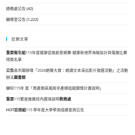
總務處公告
(42)
輔導室公告
(1,222)
近期文章
重要
衛生組
115年度健康促進創意競賽-健康新視界海報設計與電繪比賽
得獎名單
公告
高市圖辦理「2026朗聲大賞：朗讀文本演出影片徵選活動」之活動
辦法
圖書館
轉知115年 度「周產期高風險孕產婦追蹤關懷計畫說明」
重要
115繁星推薦校內選填說明
教務處
HOT
註冊組
115 學年度大學學測成績查詢公告