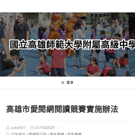
跳
轉
至
主
要
內
容
選單
高雄市愛閱網閱讀競賽實施辦法
Post
Post
ashs551
01/16/2025
author:
published:
Post
公告來文
/
圖書館公告
/
學生事務
/
家長事務