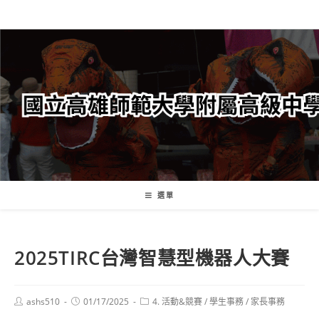
跳
轉
至
主
要
內
容
選單
2025TIRC台灣智慧型機器人大賽
Post
Post
Post
ashs510
01/17/2025
4. 活動&競賽
/
學生事務
/
家長事務
author:
published:
category: