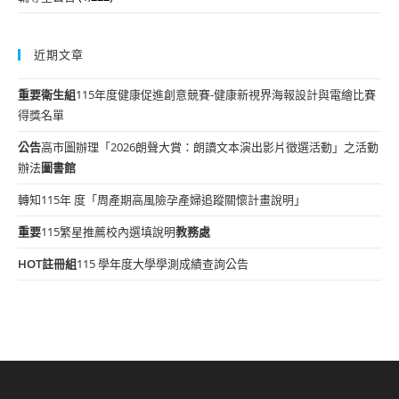
近期文章
重要
衛生組
115年度健康促進創意競賽-健康新視界海報設計與電繪比賽
得獎名單
公告
高市圖辦理「2026朗聲大賞：朗讀文本演出影片徵選活動」之活動
辦法
圖書館
轉知115年 度「周產期高風險孕產婦追蹤關懷計畫說明」
重要
115繁星推薦校內選填說明
教務處
HOT
註冊組
115 學年度大學學測成績查詢公告