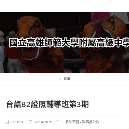
跳
轉
至
主
要
內
容
選單
台語B2證照輔導班第3期
Post
Post
Post
ashs510
02/14/2025
3. 教師研習
/
教務處公告
author:
published:
category: