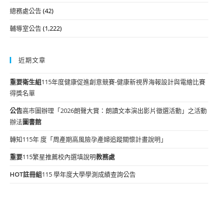
總務處公告
(42)
輔導室公告
(1,222)
近期文章
重要
衛生組
115年度健康促進創意競賽-健康新視界海報設計與電繪比賽
得獎名單
公告
高市圖辦理「2026朗聲大賞：朗讀文本演出影片徵選活動」之活動
辦法
圖書館
轉知115年 度「周產期高風險孕產婦追蹤關懷計畫說明」
重要
115繁星推薦校內選填說明
教務處
HOT
註冊組
115 學年度大學學測成績查詢公告