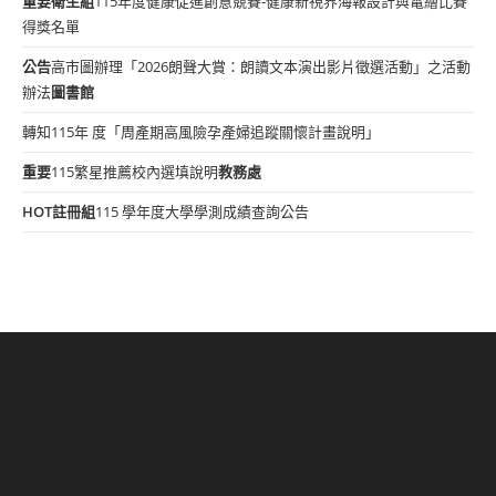
重要
衛生組
115年度健康促進創意競賽-健康新視界海報設計與電繪比賽
得獎名單
公告
高市圖辦理「2026朗聲大賞：朗讀文本演出影片徵選活動」之活動
辦法
圖書館
轉知115年 度「周產期高風險孕產婦追蹤關懷計畫說明」
重要
115繁星推薦校內選填說明
教務處
HOT
註冊組
115 學年度大學學測成績查詢公告