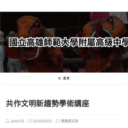
跳
轉
至
主
要
內
容
選單
共作文明新趨勢學術講座
Post
Post
Post
ashs510
02/25/2025
教務處公告
author:
published:
category: