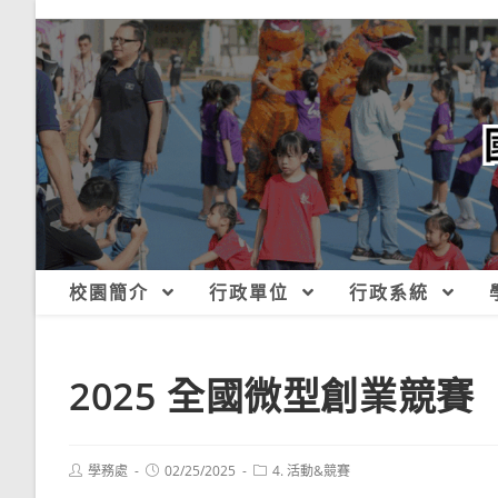
跳
轉
至
主
要
內
容
校園簡介
行政單位
行政系統
2025 全國微型創業競賽
Post
Post
Post
學務處
02/25/2025
4. 活動&競賽
author:
published:
category: