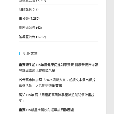
教師甄選
(42)
未分類
(1,285)
總務處公告
(42)
輔導室公告
(1,222)
近期文章
重要
衛生組
115年度健康促進創意競賽-健康新視界海報
設計與電繪比賽得獎名單
公告
高市圖辦理「2026朗聲大賞：朗讀文本演出影片
徵選活動」之活動辦法
圖書館
轉知115年 度「周產期高風險孕產婦追蹤關懷計畫說
明」
重要
115繁星推薦校內選填說明
教務處