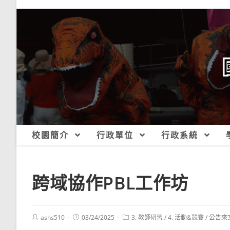
跳
轉
至
主
要
內
容
校園簡介
行政單位
行政系統
跨域協作PBL工作坊
Post
Post
Post
ashs510
03/24/2025
3. 教師研習
/
4. 活動&競賽
/
公告來
author:
published:
category: