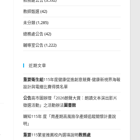
教師甄選
(42)
未分類
(1,285)
總務處公告
(42)
輔導室公告
(1,222)
近期文章
重要
衛生組
115年度健康促進創意競賽-健康新視界海報
設計與電繪比賽得獎名單
公告
高市圖辦理「2026朗聲大賞：朗讀文本演出影片
徵選活動」之活動辦法
圖書館
轉知115年 度「周產期高風險孕產婦追蹤關懷計畫說
明」
5
重要
115繁星推薦校內選填說明
教務處