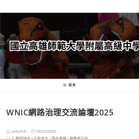
跳
轉
至
主
要
內
容
選單
WNIC網路治理交流論壇2025
Post
Post
ashs510
03/25/2025
author:
published:
Post
3. 教師研習
/
公告來文
/
學生事務
/
教務處公告