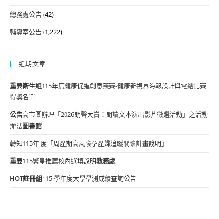
總務處公告
(42)
輔導室公告
(1,222)
近期文章
重要
衛生組
115年度健康促進創意競賽-健康新視界海報設計與電繪比賽
得獎名單
公告
高市圖辦理「2026朗聲大賞：朗讀文本演出影片徵選活動」之活動
辦法
圖書館
轉知115年 度「周產期高風險孕產婦追蹤關懷計畫說明」
重要
115繁星推薦校內選填說明
教務處
HOT
註冊組
115 學年度大學學測成績查詢公告