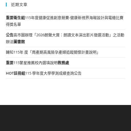
近期文章
重要
衛生組
115年度健康促進創意競賽-健康新視界海報設計與電繪比賽
得獎名單
公告
高市圖辦理「2026朗聲大賞：朗讀文本演出影片徵選活動」之活動
辦法
圖書館
轉知115年 度「周產期高風險孕產婦追蹤關懷計畫說明」
重要
115繁星推薦校內選填說明
教務處
HOT
註冊組
115 學年度大學學測成績查詢公告