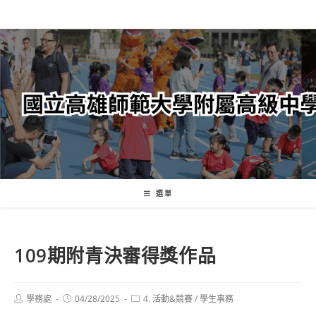
跳
轉
至
主
要
內
容
選單
109期附青決審得獎作品
Post
Post
Post
學務處
04/28/2025
4. 活動&競賽
/
學生事務
author:
published:
category: