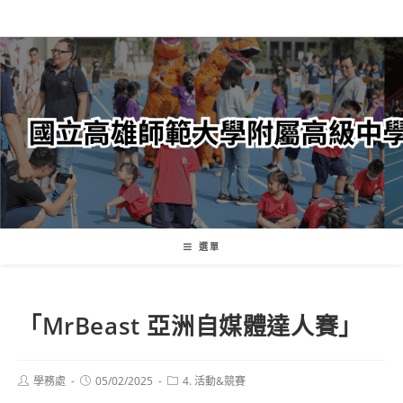
跳
轉
至
主
要
內
容
選單
「MrBeast 亞洲自媒體達人賽」
Post
Post
Post
學務處
05/02/2025
4. 活動&競賽
author:
published:
category: