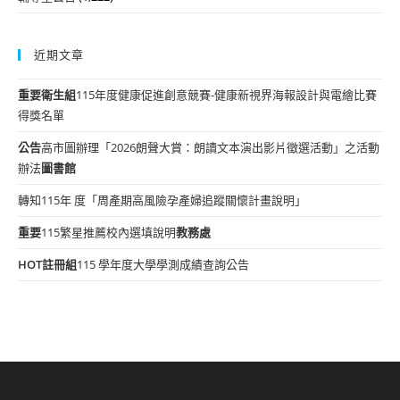
近期文章
重要
衛生組
115年度健康促進創意競賽-健康新視界海報設計與電繪比賽
得獎名單
公告
高市圖辦理「2026朗聲大賞：朗讀文本演出影片徵選活動」之活動
辦法
圖書館
轉知115年 度「周產期高風險孕產婦追蹤關懷計畫說明」
重要
115繁星推薦校內選填說明
教務處
HOT
註冊組
115 學年度大學學測成績查詢公告